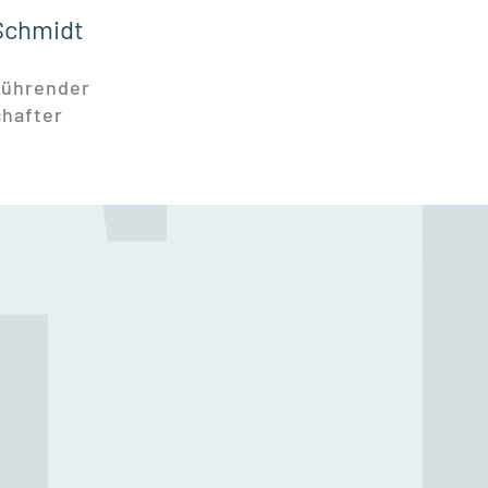
Schmidt
führender
chafter