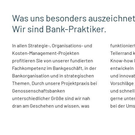
Was uns besonders auszeichnet
Wir sind Bank-Praktiker.
In allen Strategie-, Organisations- und
funktioniert. Den Blick über den
Kosten-Management-Projekten
Tellerrand kombinieren Sie mit dem
profitieren Sie von unserer fundierten
Know-how Ihrer Mitarbeiter und
Fachkompetenz im Bankgeschäft, in der
entwickeln gemeinsam mit uns neue
Bankorganisation und in strategischen
und innovative Konzepte. Viele unserer
Themen. Durch unsere Projektpraxis bei
Vorschläge sind in der Praxis erprobt
Genossenschaftsbanken
und schnell umsetzbar. Dies stellen wir
unterschiedlicher Größe sind wir nah
gerne unter Beweis und begleiten Sie
dran am Geschehen und wissen, was
bei der Um