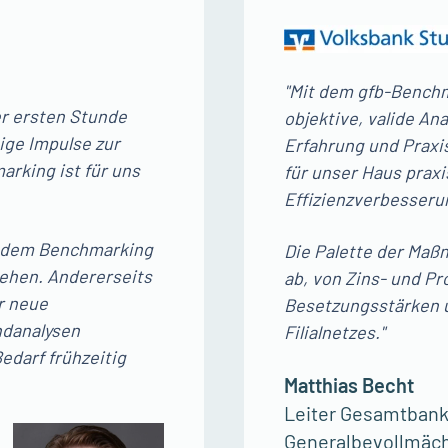
"Mit dem gfb-Benchm
er ersten Stunde
objektive, valide An
ige Impulse zur
Erfahrung und Praxis
rking ist für uns
für unser Haus praxi
Effizienzverbesseru
us dem Benchmarking
Die Palette der Maß
gehen. Andererseits
ab, von Zins- und P
r neue
Besetzungsstärken un
ndanalysen
Filialnetzes."
edarf frühzeitig
Matthias Becht
Leiter Gesamtbank
Generalbevollmäch